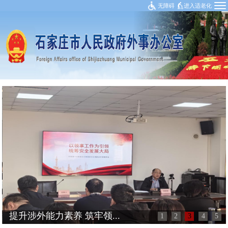
无障碍
进入适老化
提升涉外能力素养 筑牢领...
1
2
3
4
5