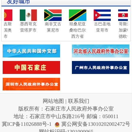
友好城市
尔吉斯
墨西哥克
南非艾古
坦桑尼亚
古巴圣地
哥斯达
和国奥
雷塔罗市
莱尼市
桑给巴尔
亚哥市
加蒙特
什市
西方省
德欧卡
网站地图
|
联系我们
版权所有：石家庄市人民政府外事办公室
地址：石家庄市中山东路216号 邮编：050011
冀ICP备11026888号-1
冀公网安备13010202002472号
网站标识码:1301000065